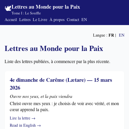
Lettres au Monde pour la Paix
🕊️
Tome I : Le Souffle
Accueil
Lettres
Le Livre
À propos
Contact
EN
FR
Langue :
|
EN
Lettres au Monde pour la Paix
Liste des lettres publiées, à commencer par la plus récente.
4e dimanche de Carême (Lætare) — 15 mars
2026
Ouvre nos yeux, et la paix viendra
Christ ouvre mes yeux : je choisis de voir avec vérité, et mon
cœur apprend la paix.
Lire la lettre →
Read in English →