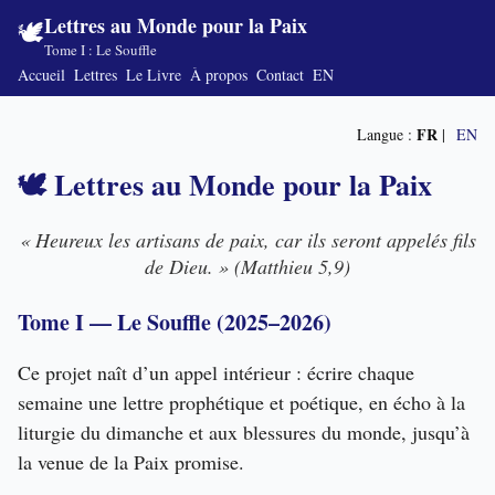
Lettres au Monde pour la Paix
🕊️
Tome I : Le Souffle
Accueil
Lettres
Le Livre
À propos
Contact
EN
FR
Langue :
|
EN
🕊️ Lettres au Monde pour la Paix
« Heureux les artisans de paix, car ils seront appelés fils
de Dieu. » (Matthieu 5,9)
Tome I — Le Souffle (2025–2026)
Ce projet naît d’un appel intérieur : écrire chaque
semaine une lettre prophétique et poétique, en écho à la
liturgie du dimanche et aux blessures du monde, jusqu’à
la venue de la Paix promise.