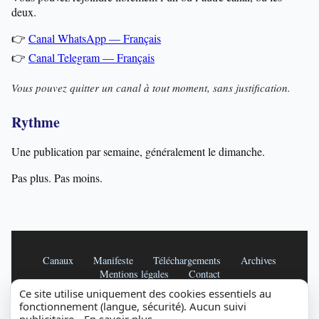
deux.
👉
Canal WhatsApp — Français
👉
Canal Telegram — Français
Vous pouvez quitter un canal à tout moment, sans justification.
Rythme
Une publication par semaine, généralement le dimanche.
Pas plus. Pas moins.
Canaux
Manifeste
Téléchargements
Archives
Mentions légales
Contact
Ce site utilise uniquement des cookies essentiels au
© 2026 — Lettres au Monde pour la Paix. Tous droits réservés.
fonctionnement (langue, sécurité). Aucun suivi